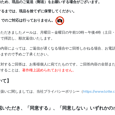
査のため、現品のご返送（郵送）をお願いする場合がございます。
了するまでは、現品を捨てずに保管してください。
像）でのご対応は行っておりません。
ただきましたメールは、月曜日～金曜日の午前10時～午後4時（土日
）で拝読し、順次返信いたします。
の内容によっては、ご返信が遅くなる場合やご回答しかねる場合、お電
いますので予めご了承ください。
に対するご回答は、お客様個人に宛てたものです。ご回答内容の全部ま
用することは、
著作権上認められておりません。
いて】
り扱いに関しましては、当社プライバシーポリシー（
https://www.lotte.co
認いただき、「同意する」、「同意しない」いずれかの